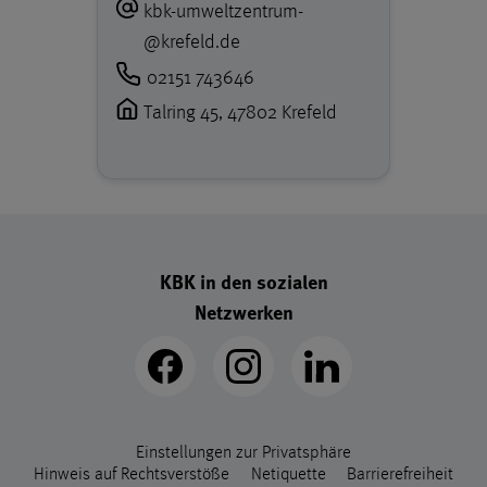
kbk-umweltzentrum
­
@
krefeld.de
02151 743646
Talring 45, 47802 Krefeld
Footer - Schnellzugriff-Links
KBK in den sozialen
Netzwerken
Footer - legal Links
Einstellungen zur Privatsphäre
Hinweis auf Rechtsverstöße
Netiquette
Barrierefreiheit