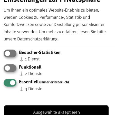
Um Ihnen ein optimales Website-Erlebnis zu bieten,
Gruppe
*
werden Cookies zu Performance-, Statistik- und
Komfortzwecken sowie zur Darstellung personalisierter
Inhalte verwendet.
Um mehr zu erfahren, lesen Sie bitte
unsere
Datenschutzerklärung
.
Anzahl der teilnehmenden Kinder
*
Besucher-Statistiken
↓
1
Dienst
Funktionell
↓
2
Dienste
Essentiell
(immer erforderlich)
Veranstaltung (Programmnummer)
*
↓
3
Dienste
Ausgewählte akzeptieren