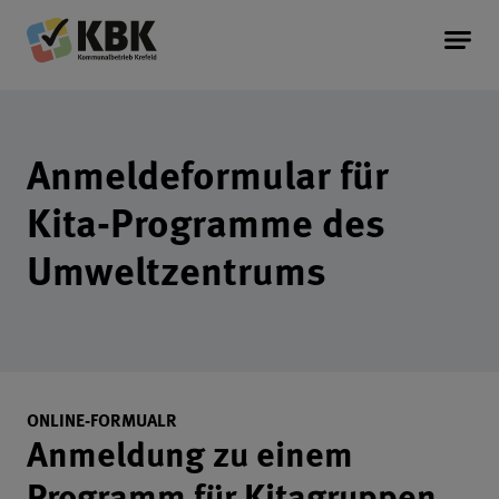
Kommunalbetrieb Krefeld Startseite
Service
Kopfereich der Seite
Anmeldeformular für
Information
Kita-Programme des
Umweltzentrums
Unternehmen
Einleitungstext des Formular
ONLINE-FORMUALR
Anmeldung zu einem
Programm für Kitagruppen