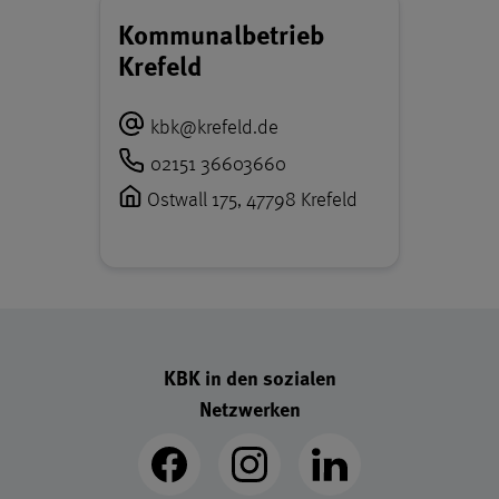
Kommunalbetrieb
Krefeld
kbk
­@
krefeld.de
02151 36603660
Ostwall 175, 47798 Krefeld
Footer - Schnellzugriff-Links
KBK in den sozialen
Netzwerken