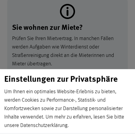
Sie wohnen zur Miete?
Prüfen Sie Ihren Mietvertrag. In manchen Fällen
werden Aufgaben wie Winterdienst oder
Straßenreinigung direkt an die Mieterinnen und
Mieter übertragen.
Einstellungen zur Privatsphäre
Um Ihnen ein optimales Website-Erlebnis zu bieten,
Zusammen machen wir Krefel
werden Cookies zu Performance-, Statistik- und
Zusammen machen wir
Komfortzwecken sowie zur Darstellung personalisierter
Krefeld
Inhalte verwendet.
Um mehr zu erfahren, lesen Sie bitte
unsere
Datenschutzerklärung
.
Sie möchten sich für Ihre Stadt engagieren? Wir zeigen