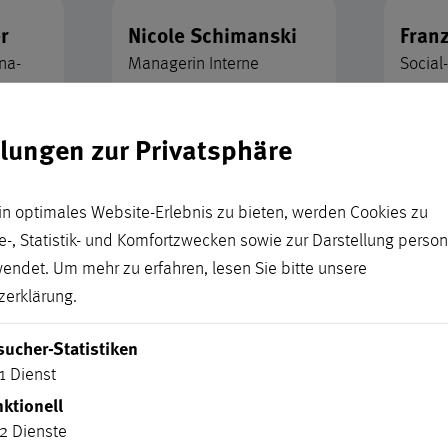
r
Nicole Schimanski
Fran
na­
Managerin Interne
Socia
ns
Kommunikation
(Elter
(Elternzeitvertretung)
ion
­
kbk
llungen zur Privatsphäre
kbk-kommunikation
­
@
k
@
krefeld.de
80
02
n optimales Website-Erlebnis zu bieten, werden Cookies zu
02151 3660-4580
-, Statistik- und Komfortzwecken sowie zur Darstellung persona
wendet.
Um mehr zu erfahren, lesen Sie bitte unsere
zerklärung
.
nns
Lisa Reinsberg
sucher-Statistiken
Social-Media-Managerin
1
Dienst
(in Elternzeit)
ktionell
2
Dienste
kbk-kommunikation
­