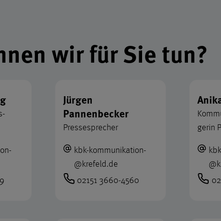
tionen und Kontaktda
nen wir für Sie tun?
rg
Jürgen
Anik
Pannenbecker
s­
Kommu
Pressesprecher
gerin 
ion
­
kbk-kommunikation
­
kbk
@
krefeld.de
@
k
49
02151 3660-4560
02