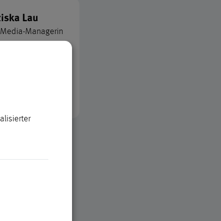
ziska Lau
l-Media-Managerin
nzeitvertretung)
-kommunikation
­
refeld.de
151 3660-4580
lisierter