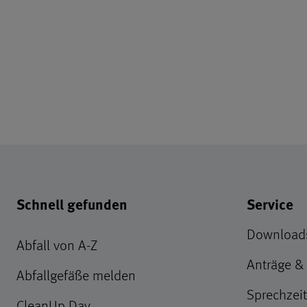
Abstand
Footer - Schnellzugr
Schnell gefunden
Service
Download
Abfall von A-Z
Anträge &
Abfallgefäße melden
Sprechzei
CleanUp Day