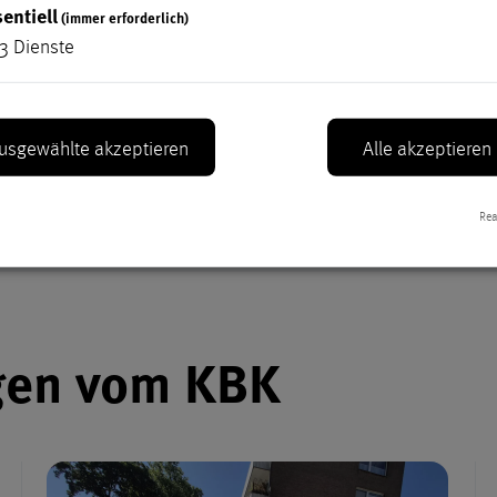
entiell
(immer erforderlich)
ion
­
@
krefeld.de
3
Dienste
02151 3660-4580
80
usgewählte akzeptieren
Alle akzeptieren
Rea
tuellen Meldungen v
gen vom KBK
ktuellen Meldungen 