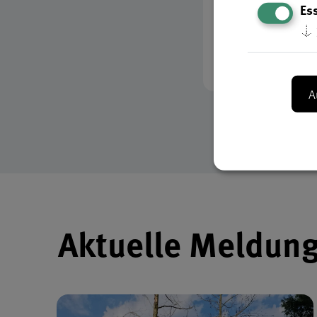
Ess
kbk-kommunikat
↓
@
krefeld.de
02151 3660-45
A
Einleitung zu ak
Aktuelle Meldun
Verlinkung zu a