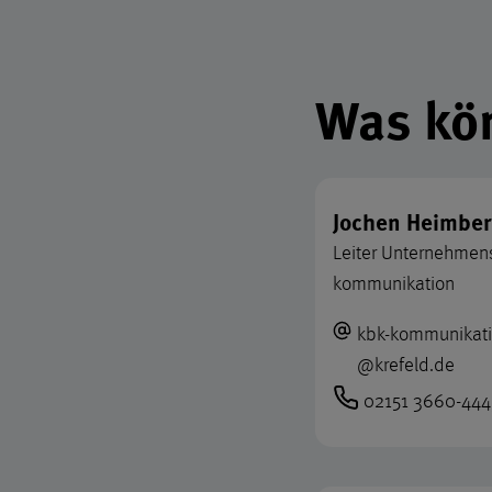
Informa
Was kön
Jochen Heimbe
Leiter Unter­nehmen
kommunikation
kbk-kommunikat
@
krefeld.de
02151 3660-44