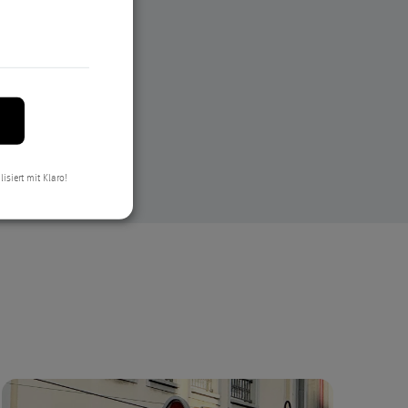
lisiert mit Klaro!
om KBK
und Pressemeldungen 