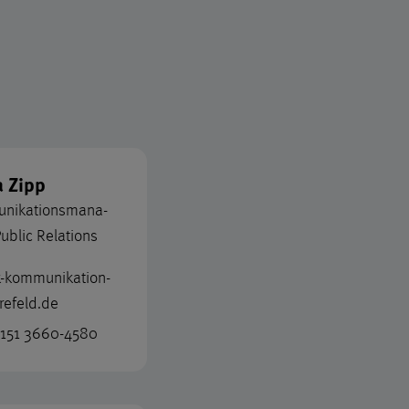
ten der Ansprechpart
a Zipp
nikations­mana­
Public Relations
-kommunikation
­
refeld.de
151 3660-4580