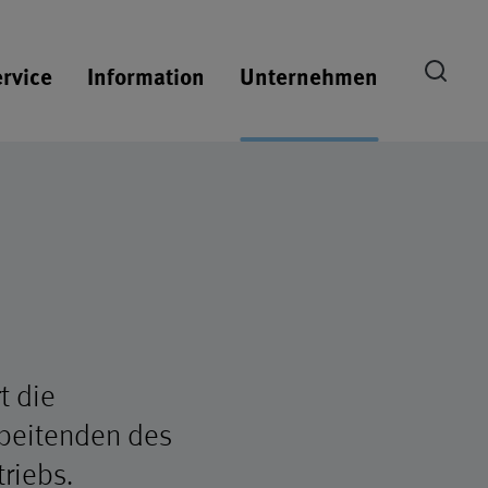
Suche ö
rvice
Information
Unternehmen
t die
rbeitenden des
riebs.