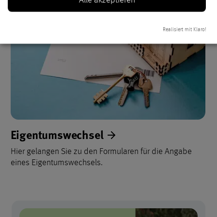
Realisiert mit Klaro!
Eigentumswechsel
Hier gelangen Sie zu den Formularen für die Angabe
eines Eigentumswechsels.
KBK Jahresmagazin