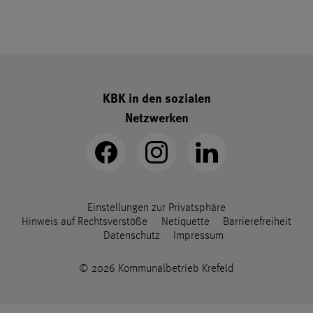
Footer - Schnellzugriff-Links
KBK in den sozialen
Netzwerken
Footer - legal Links
Einstellungen zur Privatsphäre
Hinweis auf Rechtsverstöße
Netiquette
Barrierefreiheit
Datenschutz
Impressum
© 2026 Kommunalbetrieb Krefeld