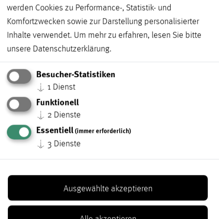
werden Cookies zu Performance-, Statistik- und
Komfortzwecken sowie zur Darstellung personalisierter
Inhalte verwendet.
Um mehr zu erfahren, lesen Sie bitte
unsere
Datenschutzerklärung
.
Besucher-Statistiken
↓
1
Dienst
Funktionell
↓
2
Dienste
Hundekot-Stationen
Essentiell
(immer erforderlich)
An Hundekot-Stationen halten wir Plastikbeutel bereit.
↓
3
Dienste
Die Standorte der Stationen finden Sie hier.
Abstand
Ausgewählte akzeptieren
Artikel-Vorschau
Alle akzeptieren