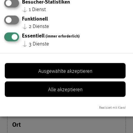
Besucher-Statistiken
24. Oktober 2026
↓
1
Dienst
Funktionell
↓
2
Dienste
Lindental
Essentiell
(immer erforderlich)
↓
3
Dienste
Gießerpfad-Schule
Ausgewählte akzeptieren
24. Oktober 2026
Alle akzeptieren
Realisiert mit Klaro!
Zentrum