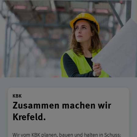
Kurzvorstellung des KBK
KBK
Zusammen machen wir
Krefeld.
Wir vom KBK planen, bauen und halten in Schuss: