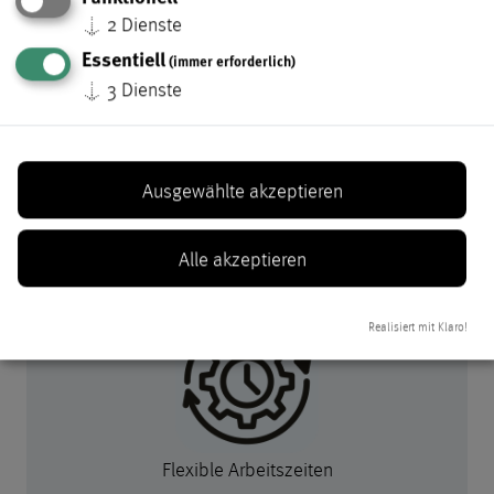
↓
2
Dienste
Essentiell
(immer erforderlich)
Weiterbildungsmöglichkeiten
↓
3
Dienste
Ausgewählte akzeptieren
Alle akzeptieren
Fahrradleasing
Realisiert mit Klaro!
Flexible Arbeitszeiten