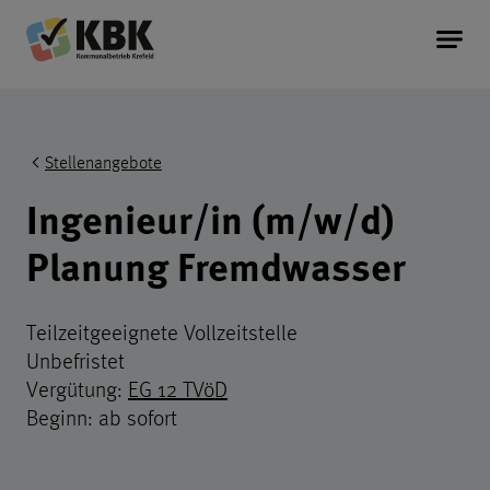
Kommunalbetrieb Krefeld Startseite
Service
Kopfereich der Seite
Stellenangebote
Information
Ingenieur/in (m/w/d)
Planung Fremdwasser
Unternehmen
Teilzeitgeeignete Vollzeitstelle
Unbefristet
Vergütung:
EG 12 TVöD
Beginn: ab sofort