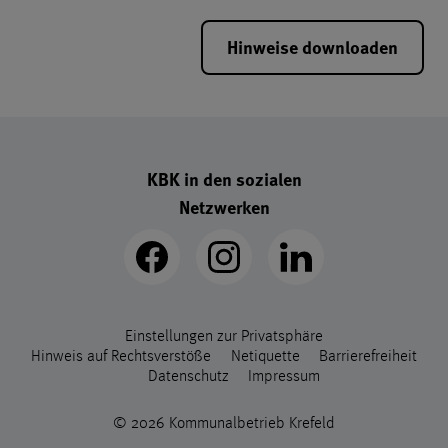
Hinweise downloaden
Footer - Schnellzugriff-Links
KBK in den sozialen
Netzwerken
Footer - legal Links
Einstellungen zur Privatsphäre
Hinweis auf Rechtsverstöße
Netiquette
Barrierefreiheit
Datenschutz
Impressum
© 2026 Kommunalbetrieb Krefeld